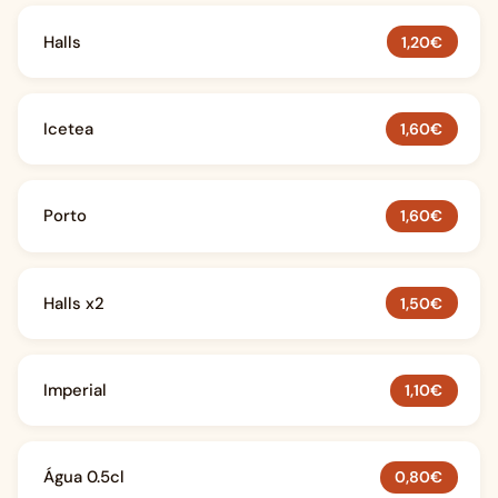
Halls
1,20€
Icetea
1,60€
Porto
1,60€
Halls x2
1,50€
Imperial
1,10€
Água 0.5cl
0,80€