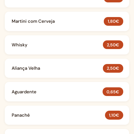
Martini com Cerveja
1,80€
Whisky
2,50€
Aliança Velha
2,50€
Aguardente
0,65€
Panaché
1,10€