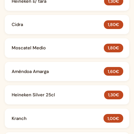
Heineken s/ tara
1,30€
Cidra
1,80€
Moscatel Medio
1,80€
Amêndoa Amarga
1,60€
Heineken Silver 25cl
1,30€
Kranch
1,00€