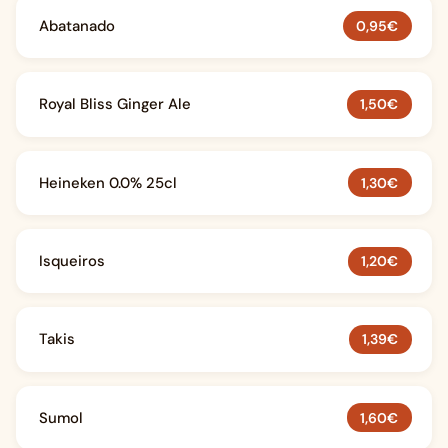
Abatanado
0,95€
Royal Bliss Ginger Ale
1,50€
Heineken 0.0% 25cl
1,30€
Isqueiros
1,20€
Takis
1,39€
Sumol
1,60€