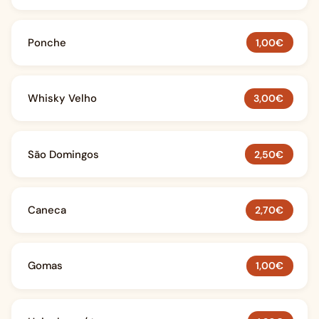
Ponche
1,00€
Whisky Velho
3,00€
São Domingos
2,50€
Caneca
2,70€
Gomas
1,00€