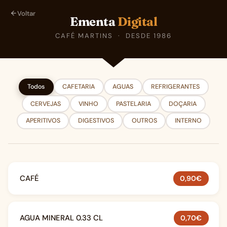
Voltar
Ementa
Digital
CAFÉ MARTINS · DESDE 1986
Todos
CAFETARIA
AGUAS
REFRIGERANTES
CERVEJAS
VINHO
PASTELARIA
DOÇARIA
APERITIVOS
DIGESTIVOS
OUTROS
INTERNO
CAFÉ
0,90€
AGUA MINERAL 0.33 CL
0,70€