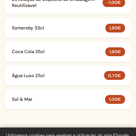
-1,00€
Reutilizavel
Somersby 33cl
1,80€
Coca Cola 35cl
1,60€
Água Luso 25cl
0,70€
Sol & Mar
1,00€
Café
Martins
Utilizamos cookies para analisar a utilização do site (Google