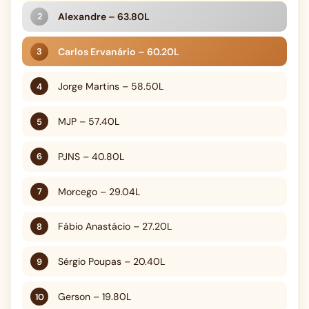
Alexandre – 63.80L
Carlos Ervanário – 60.20L
Jorge Martins – 58.50L
MJP – 57.40L
PJNS – 40.80L
Morcego – 29.04L
Fábio Anastácio – 27.20L
Sérgio Poupas – 20.40L
Gerson – 19.80L