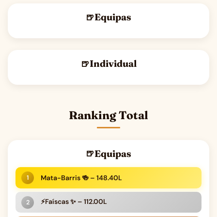
Equipas
Individual
Ranking Total
Equipas
Mata-Barris 🍻 – 148.40L
⚡Faíscas ✨ – 112.00L