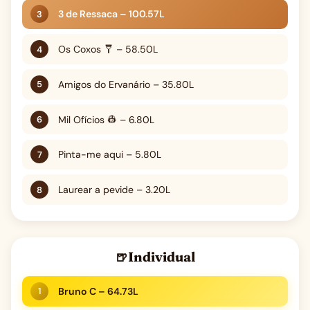
3 de Ressaca – 100.57L
Os Coxos 🩼 – 58.50L
Amigos do Ervanário – 35.80L
Mil Ofícios 👷 – 6.80L
Pinta-me aqui – 5.80L
Laurear a pevide – 3.20L
Individual
Bruno C – 64.73L